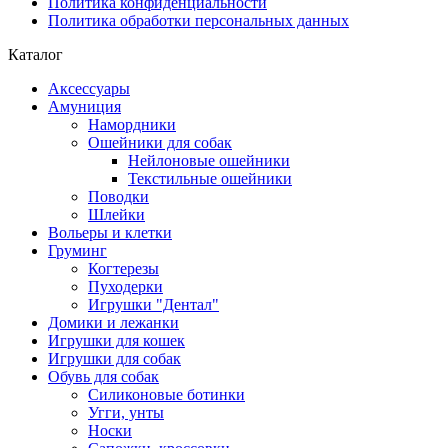
Политика конфиденциальности
Политика обработки персональных данных
Каталог
Аксессуары
Амуниция
Намордники
Ошейники для собак
Нейлоновые ошейники
Текстильные ошейники
Поводки
Шлейки
Вольеры и клетки
Груминг
Когтерезы
Пуходерки
Игрушки "Дентал"
Домики и лежанки
Игрушки для кошек
Игрушки для собак
Обувь для собак
Силиконовые ботинки
Угги, унты
Носки