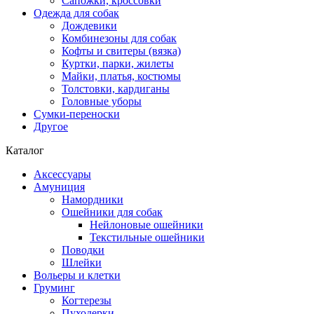
Сапожки, кроссовки
Одежда для собак
Дождевики
Комбинезоны для собак
Кофты и свитеры (вязка)
Куртки, парки, жилеты
Майки, платья, костюмы
Толстовки, кардиганы
Головные уборы
Сумки-переноски
Другое
Каталог
Аксессуары
Амуниция
Намордники
Ошейники для собак
Нейлоновые ошейники
Текстильные ошейники
Поводки
Шлейки
Вольеры и клетки
Груминг
Когтерезы
Пуходерки