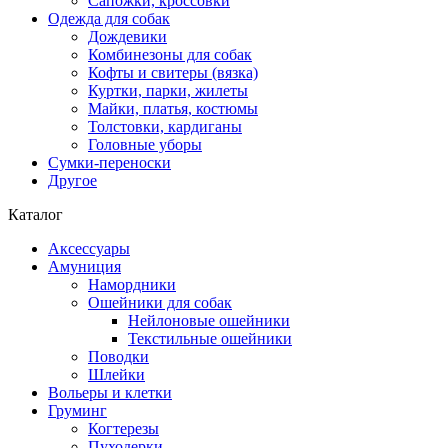
Сапожки, кроссовки
Одежда для собак
Дождевики
Комбинезоны для собак
Кофты и свитеры (вязка)
Куртки, парки, жилеты
Майки, платья, костюмы
Толстовки, кардиганы
Головные уборы
Сумки-переноски
Другое
Каталог
Аксессуары
Амуниция
Намордники
Ошейники для собак
Нейлоновые ошейники
Текстильные ошейники
Поводки
Шлейки
Вольеры и клетки
Груминг
Когтерезы
Пуходерки