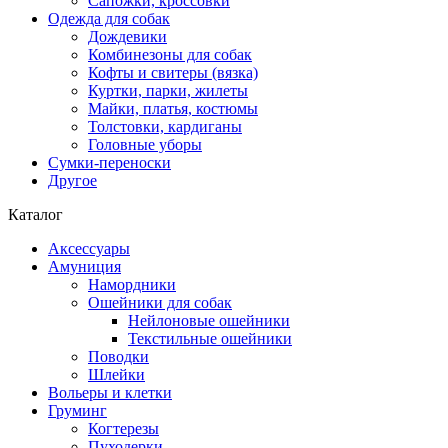
Сапожки, кроссовки
Одежда для собак
Дождевики
Комбинезоны для собак
Кофты и свитеры (вязка)
Куртки, парки, жилеты
Майки, платья, костюмы
Толстовки, кардиганы
Головные уборы
Сумки-переноски
Другое
Каталог
Аксессуары
Амуниция
Намордники
Ошейники для собак
Нейлоновые ошейники
Текстильные ошейники
Поводки
Шлейки
Вольеры и клетки
Груминг
Когтерезы
Пуходерки