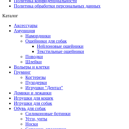
Политика конфиденциальности
Политика обработки персональных данных
Каталог
Аксессуары
Амуниция
Намордники
Ошейники для собак
Нейлоновые ошейники
Текстильные ошейники
Поводки
Шлейки
Вольеры и клетки
Груминг
Когтерезы
Пуходерки
Игрушки "Дентал"
Домики и лежанки
Игрушки для кошек
Игрушки для собак
Обувь для собак
Силиконовые ботинки
Угги, унты
Носки