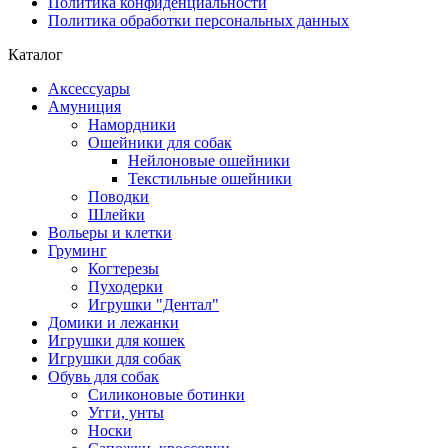
Политика конфиденциальности
Политика обработки персональных данных
Каталог
Аксессуары
Амуниция
Намордники
Ошейники для собак
Нейлоновые ошейники
Текстильные ошейники
Поводки
Шлейки
Вольеры и клетки
Груминг
Когтерезы
Пуходерки
Игрушки "Дентал"
Домики и лежанки
Игрушки для кошек
Игрушки для собак
Обувь для собак
Силиконовые ботинки
Угги, унты
Носки