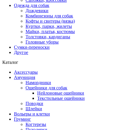
Сапожки, кроссовки
Одежда для собак
Дождевики
Комбинезоны для собак
Кофты и свитеры (вязка)
Куртки, парки, жилеты
Майки, платья, костюмы
Толстовки, кардиганы
Головные уборы
Сумки-переноски
Другое
Каталог
Аксессуары
Амуниция
Намордники
Ошейники для собак
Нейлоновые ошейники
Текстильные ошейники
Поводки
Шлейки
Вольеры и клетки
Груминг
Когтерезы
Пуходерки