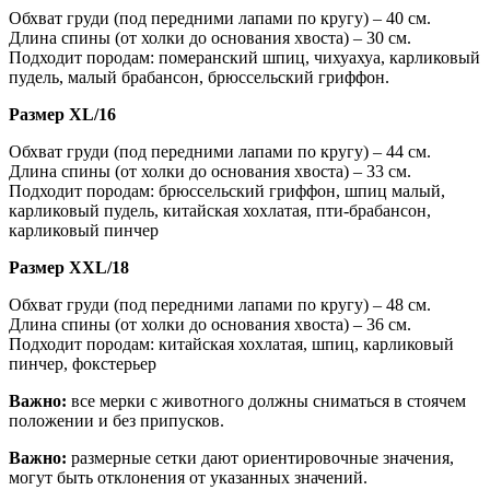
Обхват груди (под передними лапами по кругу) – 40 см.
Длина спины (от холки до основания хвоста) – 30 см.
Подходит породам: померанский шпиц, чихуахуа, карликовый
пудель, малый брабансон, брюссельский гриффон.
Размер XL/16
Обхват груди (под передними лапами по кругу) – 44 см.
Длина спины (от холки до основания хвоста) – 33 см.
Подходит породам: брюссельский гриффон, шпиц малый,
карликовый пудель, китайская хохлатая, пти-брабансон,
карликовый пинчер
Размер XXL/18
Обхват груди (под передними лапами по кругу) – 48 см.
Длина спины (от холки до основания хвоста) – 36 см.
Подходит породам: китайская хохлатая, шпиц, карликовый
пинчер, фокстерьер
Важно:
все мерки с животного должны сниматься в стоячем
положении и без припусков.
Важно:
размерные сетки дают ориентировочные значения,
могут быть отклонения от указанных значений.