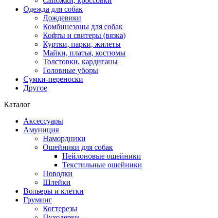
Сапожки, кроссовки
Одежда для собак
Дождевики
Комбинезоны для собак
Кофты и свитеры (вязка)
Куртки, парки, жилеты
Майки, платья, костюмы
Толстовки, кардиганы
Головные уборы
Сумки-переноски
Другое
Каталог
Аксессуары
Амуниция
Намордники
Ошейники для собак
Нейлоновые ошейники
Текстильные ошейники
Поводки
Шлейки
Вольеры и клетки
Груминг
Когтерезы
Пуходерки