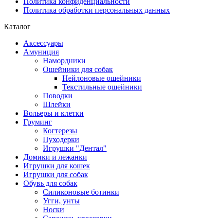
Политика конфиденциальности
Политика обработки персональных данных
Каталог
Аксессуары
Амуниция
Намордники
Ошейники для собак
Нейлоновые ошейники
Текстильные ошейники
Поводки
Шлейки
Вольеры и клетки
Груминг
Когтерезы
Пуходерки
Игрушки "Дентал"
Домики и лежанки
Игрушки для кошек
Игрушки для собак
Обувь для собак
Силиконовые ботинки
Угги, унты
Носки