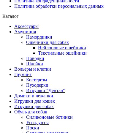
Политика конфиденциальности
Политика обработки персональных данных
Каталог
Аксессуары
Амуниция
Намордники
Ошейники для собак
Нейлоновые ошейники
Текстильные ошейники
Поводки
Шлейки
Вольеры и клетки
Груминг
Когтерезы
Пуходерки
Игрушки "Дентал"
Домики и лежанки
Игрушки для кошек
Игрушки для собак
Обувь для собак
Силиконовые ботинки
Угги, унты
Носки