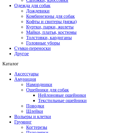
Сапожки, кроссовки
Одежда для собак
Дождевики
Комбинезоны для собак
Кофты и свитеры (вязка)
Куртки, парки, жилеты
Майки, платья, костюмы
Толстовки, кардиганы
Головные уборы
Сумки-переноски
Другое
Каталог
Аксессуары
Амуниция
Намордники
Ошейники для собак
Нейлоновые ошейники
Текстильные ошейники
Поводки
Шлейки
Вольеры и клетки
Груминг
Когтерезы
Пуходерки