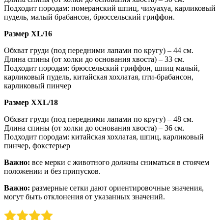
Подходит породам: померанский шпиц, чихуахуа, карликовый
пудель, малый брабансон, брюссельский гриффон.
Размер XL/16
Обхват груди (под передними лапами по кругу) – 44 см.
Длина спины (от холки до основания хвоста) – 33 см.
Подходит породам: брюссельский гриффон, шпиц малый,
карликовый пудель, китайская хохлатая, пти-брабансон,
карликовый пинчер
Размер XXL/18
Обхват груди (под передними лапами по кругу) – 48 см.
Длина спины (от холки до основания хвоста) – 36 см.
Подходит породам: китайская хохлатая, шпиц, карликовый
пинчер, фокстерьер
Важно:
все мерки с животного должны сниматься в стоячем
положении и без припусков.
Важно:
размерные сетки дают ориентировочные значения,
могут быть отклонения от указанных значений.