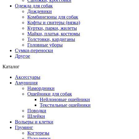
Сапожки, кроссовки
Одежда для собак
Дождевики
Комбинезоны для собак
Кофты и свитеры (вязка)
Куртки, парки, жилеты
Майки, платья, костюмы
Толстовки, кардиганы
Головные уборы
Сумки-переноски
Другое
Каталог
Аксессуары
Амуниция
Намордники
Ошейники для собак
Нейлоновые ошейники
Текстильные ошейники
Поводки
Шлейки
Вольеры и клетки
Груминг
Когтерезы
Пуходерки