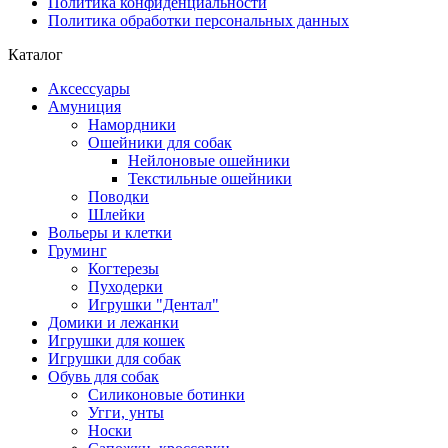
Политика конфиденциальности
Политика обработки персональных данных
Каталог
Аксессуары
Амуниция
Намордники
Ошейники для собак
Нейлоновые ошейники
Текстильные ошейники
Поводки
Шлейки
Вольеры и клетки
Груминг
Когтерезы
Пуходерки
Игрушки "Дентал"
Домики и лежанки
Игрушки для кошек
Игрушки для собак
Обувь для собак
Силиконовые ботинки
Угги, унты
Носки