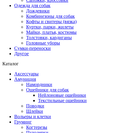
Сапожки, кроссовки
Одежда для собак
Дождевики
Комбинезоны для собак
Кофты и свитеры (вязка)
Куртки, парки, жилеты
Майки, платья, костюмы
Толстовки, кардиганы
Головные уборы
Сумки-переноски
Другое
Каталог
Аксессуары
Амуниция
Намордники
Ошейники для собак
Нейлоновые ошейники
Текстильные ошейники
Поводки
Шлейки
Вольеры и клетки
Груминг
Когтерезы
Пуходерки