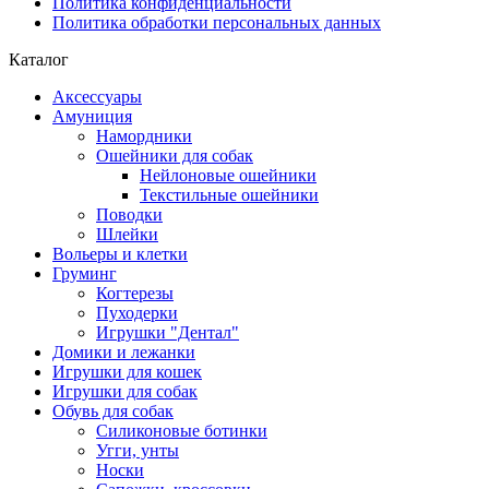
Политика конфиденциальности
Политика обработки персональных данных
Каталог
Аксессуары
Амуниция
Намордники
Ошейники для собак
Нейлоновые ошейники
Текстильные ошейники
Поводки
Шлейки
Вольеры и клетки
Груминг
Когтерезы
Пуходерки
Игрушки "Дентал"
Домики и лежанки
Игрушки для кошек
Игрушки для собак
Обувь для собак
Силиконовые ботинки
Угги, унты
Носки