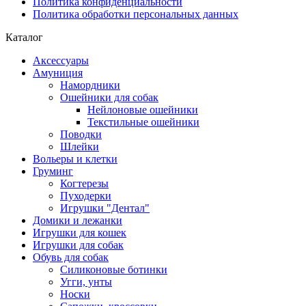
Политика конфиденциальности
Политика обработки персональных данных
Каталог
Аксессуары
Амуниция
Намордники
Ошейники для собак
Нейлоновые ошейники
Текстильные ошейники
Поводки
Шлейки
Вольеры и клетки
Груминг
Когтерезы
Пуходерки
Игрушки "Дентал"
Домики и лежанки
Игрушки для кошек
Игрушки для собак
Обувь для собак
Силиконовые ботинки
Угги, унты
Носки