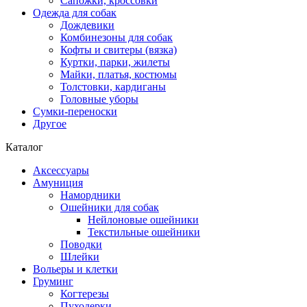
Сапожки, кроссовки
Одежда для собак
Дождевики
Комбинезоны для собак
Кофты и свитеры (вязка)
Куртки, парки, жилеты
Майки, платья, костюмы
Толстовки, кардиганы
Головные уборы
Сумки-переноски
Другое
Каталог
Аксессуары
Амуниция
Намордники
Ошейники для собак
Нейлоновые ошейники
Текстильные ошейники
Поводки
Шлейки
Вольеры и клетки
Груминг
Когтерезы
Пуходерки