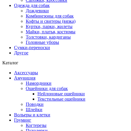
Сапожки, кроссовки
Одежда для собак
Дождевики
Комбинезоны для собак
Кофты и свитеры (вязка)
Куртки, парки, жилеты
Майки, платья, костюмы
Толстовки, кардиганы
Головные уборы
Сумки-переноски
Другое
Каталог
Аксессуары
Амуниция
Намордники
Ошейники для собак
Нейлоновые ошейники
Текстильные ошейники
Поводки
Шлейки
Вольеры и клетки
Груминг
Когтерезы
Пуходерки