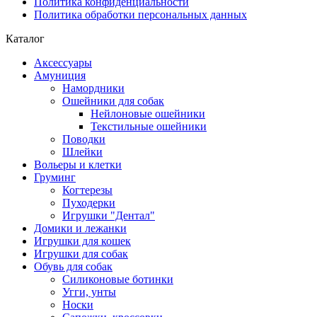
Политика конфиденциальности
Политика обработки персональных данных
Каталог
Аксессуары
Амуниция
Намордники
Ошейники для собак
Нейлоновые ошейники
Текстильные ошейники
Поводки
Шлейки
Вольеры и клетки
Груминг
Когтерезы
Пуходерки
Игрушки "Дентал"
Домики и лежанки
Игрушки для кошек
Игрушки для собак
Обувь для собак
Силиконовые ботинки
Угги, унты
Носки