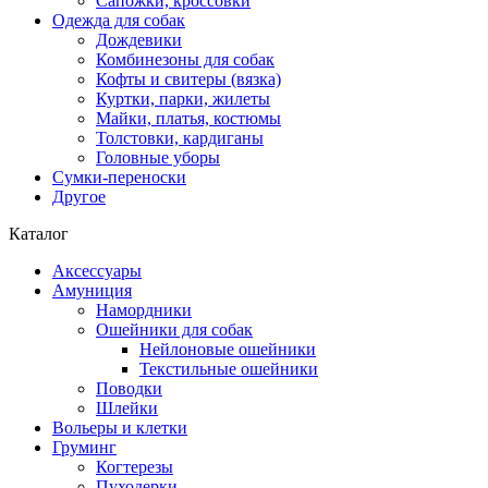
Сапожки, кроссовки
Одежда для собак
Дождевики
Комбинезоны для собак
Кофты и свитеры (вязка)
Куртки, парки, жилеты
Майки, платья, костюмы
Толстовки, кардиганы
Головные уборы
Сумки-переноски
Другое
Каталог
Аксессуары
Амуниция
Намордники
Ошейники для собак
Нейлоновые ошейники
Текстильные ошейники
Поводки
Шлейки
Вольеры и клетки
Груминг
Когтерезы
Пуходерки