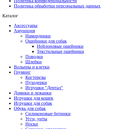
Политика конфиденциальности
Политика обработки персональных данных
Каталог
Аксессуары
Амуниция
Намордники
Ошейники для собак
Нейлоновые ошейники
Текстильные ошейники
Поводки
Шлейки
Вольеры и клетки
Груминг
Когтерезы
Пуходерки
Игрушки "Дентал"
Домики и лежанки
Игрушки для кошек
Игрушки для собак
Обувь для собак
Силиконовые ботинки
Угги, унты
Носки